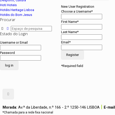
Desporto, Cultura
Hoti Hoteis
New User Registration
Hotéis Heritage Lisboa
Choose a Username
*
Hotéis do Bom Jesus
Procurar
First Name
*
Last Name
*
Estado do Login
Email
*
Username or Email
Password
*
Required field
|
Morada:
Av.ª da Liberdade, n.º 166 - 2.º 1250-146 LISBOA
E-mail
*Chamada para a rede fixa nacional