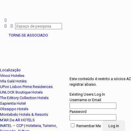
TORNE-SE ASSOCIADO
Localização
Vincci Hoteles
Este conteúdo é restrito a sócios A
Vila Galé Hotéis
registrar abaixo.
UPon Lisbon Prime Residences
UNLOCK Boutique Hotels
Existing Users Log In
The Editory Collection Hotels
Username or Email
Sapientia Hotel
Olissippo Hotels
Password
Montebelo Hotels & Resorts
M’AR De AR HOTELS
INATEL – CCP | Hotelaria, Turismo,
Remember Me