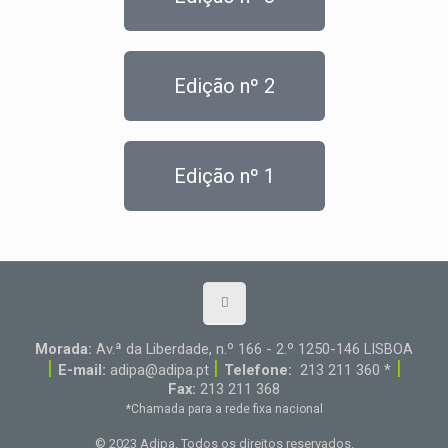
Edição nº 2
Edição nº 1
Morada:
Av.ª da Liberdade, n.º 166 - 2.º 1250-146 LISBOA
|
|
|
E-mail:
adipa@adipa.pt
Telefone:
213 211 360 *
Fax:
213 211 368
*Chamada para a rede fixa nacional
© 2023 Adipa. Todos os direitos reservados.