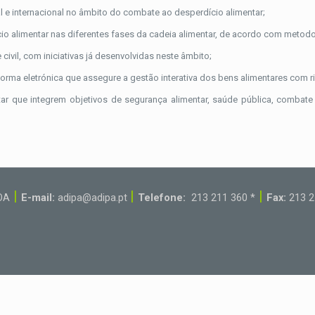
nal e internacional no âmbito do combate ao desperdício alimentar;
io alimentar nas diferentes fases da cadeia alimentar, de acordo com metodo
ivil, com iniciativas já desenvolvidas neste âmbito;
rma eletrónica que assegure a gestão interativa dos bens alimentares com r
r que integrem objetivos de segurança alimentar, saúde pública, combate 
|
|
|
BOA
E-mail:
adipa@adipa.pt
Telefone:
213 211 360 *
Fax:
213 2