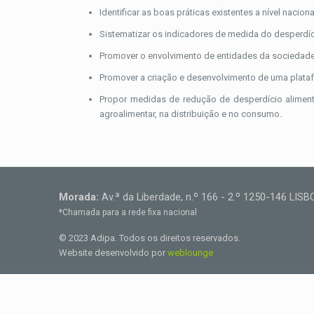
Identificar as boas práticas existentes a nível nacio
Sistematizar os indicadores de medida do desperdíc
Promover o envolvimento de entidades da sociedade c
Promover a criação e desenvolvimento de uma platafo
Propor medidas de redução de desperdício alimenta
agroalimentar, na distribuição e no consumo.
Morada:
Av.ª da Liberdade, n.º 166 - 2.º 1250-146 LIS
*Chamada para a rede fixa nacional
© 2023 Adipa. Todos os direitos reservados.
Website desenvolvido por
weblounge