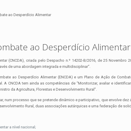
ate ao Desperdício Alimentar
ombate ao Desperdício Alimentar
ntar (CNCDA), criada pelo Despacho n.º 14202-B/2016, de 25 Novembro 20
avés de uma abordagem integrada e multidisciplinar”.
ombate ao Desperdício Alimentar (ENCDA) e um Plano de Ação de Combat
ural. A CNCDA tem ainda as competências de “Monitorizar, avaliar e identi
inistro da Agricultura, Florestas e Desenvolvimento Rural”.
r, num processo que se pretende dinâmico e participativo, que envolve dez
Desenvolvimento Rural, duas associações autárquicas e uma federação de solid
entar a nível nacional;