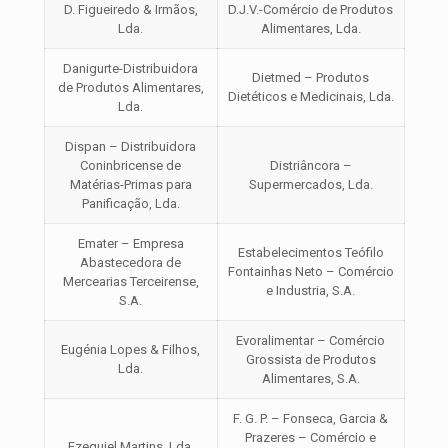
D. Figueiredo & Irmãos,
D.J.V.-Comércio de Produtos
Lda.
Alimentares, Lda.
Danigurte-Distribuidora
Dietmed – Produtos
de Produtos Alimentares,
Dietéticos e Medicinais, Lda.
Lda.
Dispan – Distribuidora
Coninbricense de
Distriâncora –
Matérias-Primas para
Supermercados, Lda.
Panificação, Lda.
Emater – Empresa
Estabelecimentos Teófilo
Abastecedora de
Fontainhas Neto – Comércio
Mercearias Terceirense,
e Industria, S.A.
S.A.
Evoralimentar – Comércio
Eugénia Lopes & Filhos,
Grossista de Produtos
Lda.
Alimentares, S.A.
F. G. P. – Fonseca, Garcia &
Prazeres – Comércio e
Ezequiel Martins, Lda.