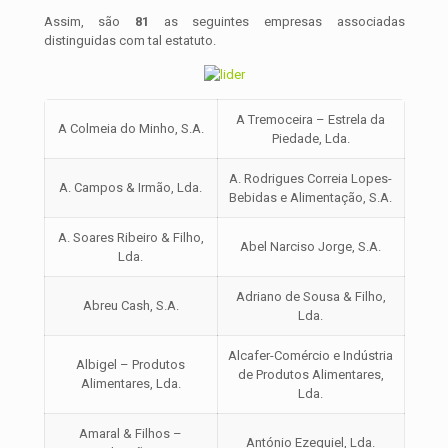
Assim, são
81
as seguintes empresas associadas
distinguidas com tal estatuto.
A Tremoceira – Estrela da
A Colmeia do Minho, S.A.
Piedade, Lda.
A. Rodrigues Correia Lopes-
A. Campos & Irmão, Lda.
Bebidas e Alimentação, S.A.
A. Soares Ribeiro & Filho,
Abel Narciso Jorge, S.A.
Lda.
Adriano de Sousa & Filho,
Abreu Cash, S.A.
Lda.
Alcafer-Comércio e Indústria
Albigel – Produtos
de Produtos Alimentares,
Alimentares, Lda.
Lda.
Amaral & Filhos –
António Ezequiel, Lda.