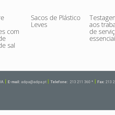
re
Sacos de Plástico
Testage
Leves
aos trab
res com
de servi
 de
essencia
de sal
|
|
|
BOA
E-mail:
adipa@adipa.pt
Telefone:
213 211 360 *
Fax:
213 2