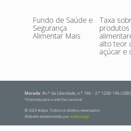
Fundo de Saúde e
Taxa sob
Segurança
produtos
Alimentar Mais
alimenta
alto teor
açúcar e 
Morada:
Av.ª da Liberdade, n.º 166 - 2.º 1250-146 LIS
*Chamada para a rede fixa nacional
© 2023 Adipa. Todos os direitos reservados.
Website desenvolvido por
weblounge