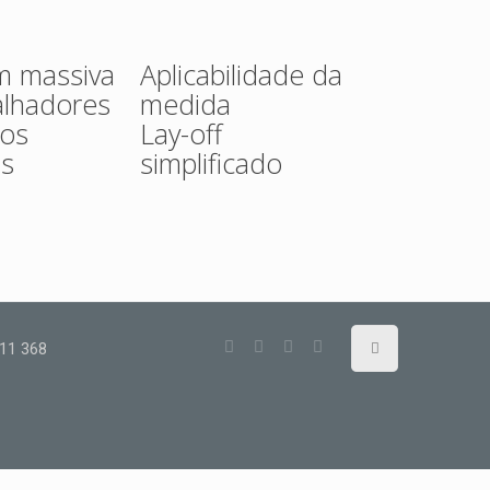
m massiva
Aplicabilidade da
alhadores
medida
ços
Lay-off
is
simplificado
11 368