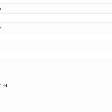
*
*
ield