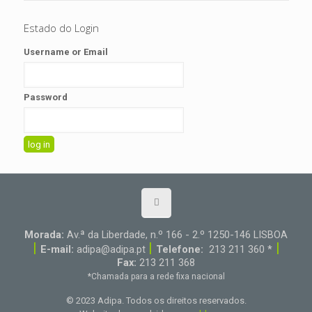
Estado do Login
Username or Email
Password
Morada:
Av.ª da Liberdade, n.º 166 - 2.º 1250-146 LISBOA
|
|
|
E-mail:
adipa@adipa.pt
Telefone:
213 211 360 *
Fax:
213 211 368
*Chamada para a rede fixa nacional
© 2023 Adipa. Todos os direitos reservados.