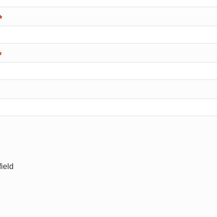
*
*
ield