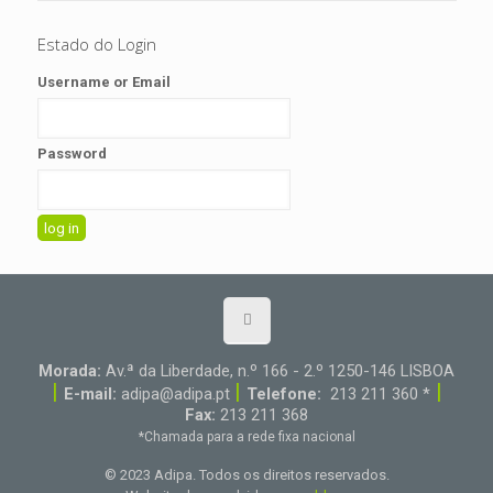
Estado do Login
Username or Email
Password
Morada:
Av.ª da Liberdade, n.º 166 - 2.º 1250-146 LISBOA
|
|
|
E-mail:
adipa@adipa.pt
Telefone:
213 211 360 *
Fax:
213 211 368
*Chamada para a rede fixa nacional
© 2023 Adipa. Todos os direitos reservados.