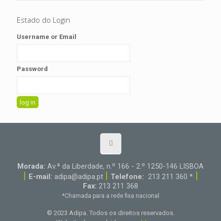
Estado do Login
Username or Email
Password
Morada:
Av.ª da Liberdade, n.º 166 - 2.º 1250-146 LISBOA
|
|
|
E-mail:
adipa@adipa.pt
Telefone:
213 211 360 *
Fax:
213 211 368
*Chamada para a rede fixa nacional
© 2023 Adipa. Todos os direitos reservados.