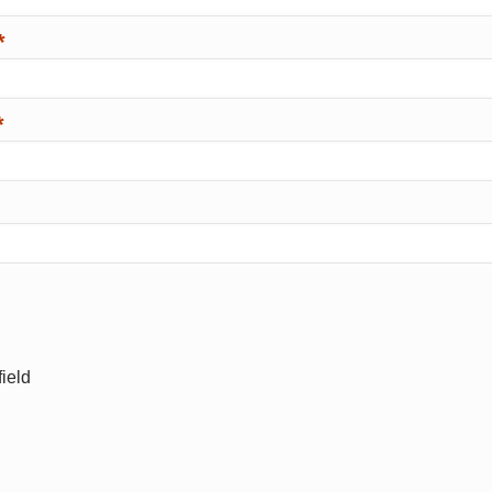
*
*
ield