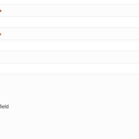
*
*
ield