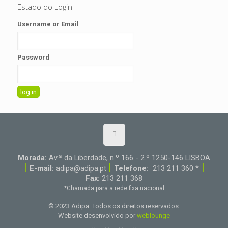
Estado do Login
Username or Email
Password
Morada:
Av.ª da Liberdade, n.º 166 - 2.º 1250-146 LISBOA
|
|
|
E-mail:
adipa@adipa.pt
Telefone:
213 211 360 *
Fax:
213 211 368
*Chamada para a rede fixa nacional
© 2023 Adipa. Todos os direitos reservados.
Website desenvolvido por
weblounge