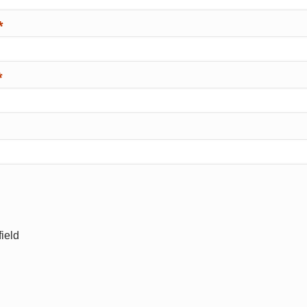
*
*
ield