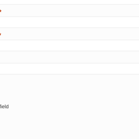
*
*
ield