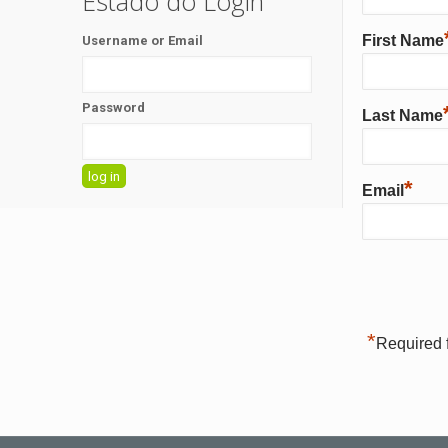
Estado do Login
First Name
Username or Email
Password
Last Name
*
Email
*
Required f