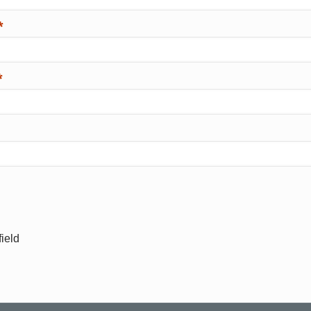
*
*
ield