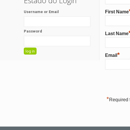
Estado do Login
First Name
Username or Email
Password
Last Name
*
Email
*
Required f