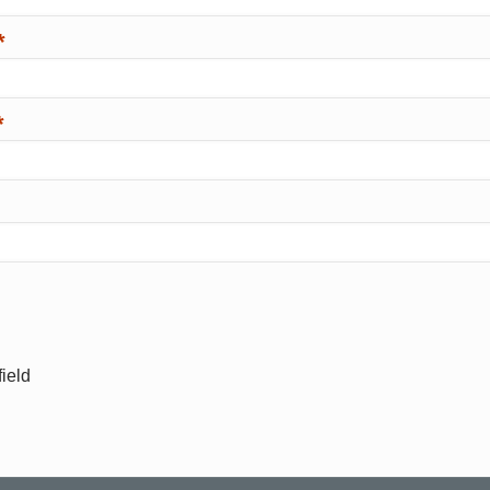
*
*
ield