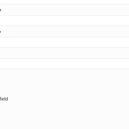
*
*
ield