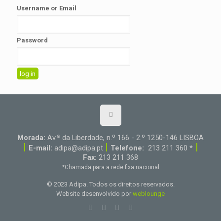
Username or Email
Password
Morada:
Av.ª da Liberdade, n.º 166 - 2.º 1250-146 LISBOA
|
|
|
E-mail:
adipa@adipa.pt
Telefone:
213 211 360 *
Fax:
213 211 368
*Chamada para a rede fixa nacional
© 2023 Adipa. Todos os direitos reservados.
Website desenvolvido por
weblounge