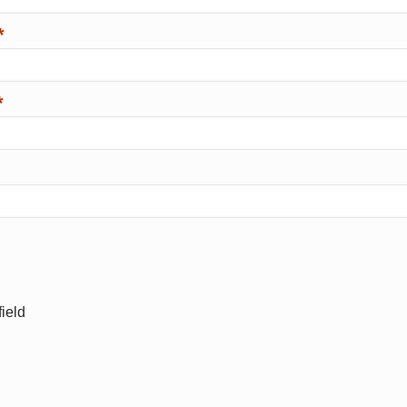
*
*
ield