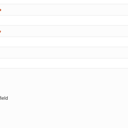
*
*
ield