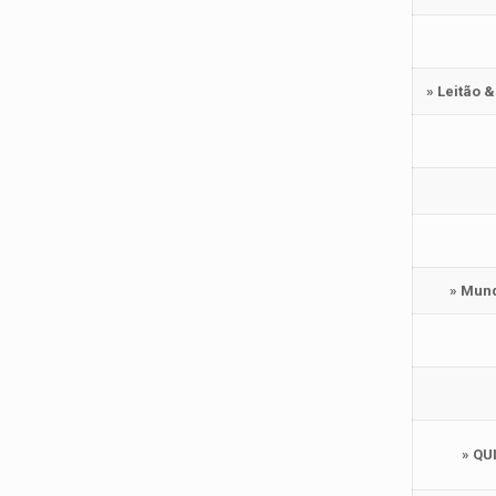
» Leitão 
» Mund
» QU