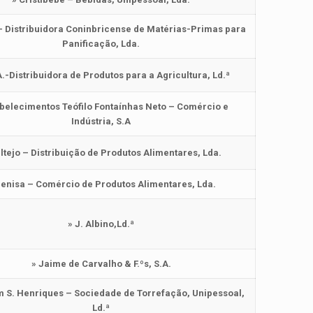
– Distribuidora Coninbricense de Matérias-Primas para
Panificação, Lda.
A.-Distribuidora de Produtos para a Agricultura, Ld.ª
abelecimentos Teófilo Fontaínhas Neto – Comércio e
Indústria, S.A
ltejo – Distribuição de Produtos Alimentares, Lda.
Henisa – Comércio de Produtos Alimentares, Lda.
» J. Albino,Ld.ª
» Jaime de Carvalho & F.ºs, S.A.
m S. Henriques – Sociedade de Torrefação, Unipessoal,
Ld.ª