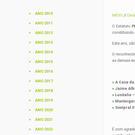
ANO 2010
INÍCIO
//
Dinâ
ANO 2011
O Estatuto
P
constituindo
ANO 2012
ANO 2013
Este ano, sã
ANO 2014
O reconhecim
as demais em
ANO 2015
ANO 2016
ANO 2017
»
A Casa da 
»
Jaime Albe
ANO 2018
»
Lusitalia –
ANO 2019
»
Manteigari
»
Sovipral I
ANO 2020
ANO 2021
ANO 2022
É com agrado