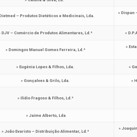
» Dispan 
 Dietmed – Produtos Dietéticos e Medicinais, Lda.
» DJV – Comércio de Produtos Alimentares, Ld.ª
» D.P.
» Est
» Domingos Manuel Gomes Ferreira, Ld.ª
» Eugénia Lopes & Filhos, Lda.
» Ge
» Gonçalves & Grilo, Lda.
» 
» Ilídio Fragoso & Filhos, Ld.ª
» Jaime Alberto, Lda
» Joaqui
» João Evaristo – Distribuição Alimentar, Ld.ª