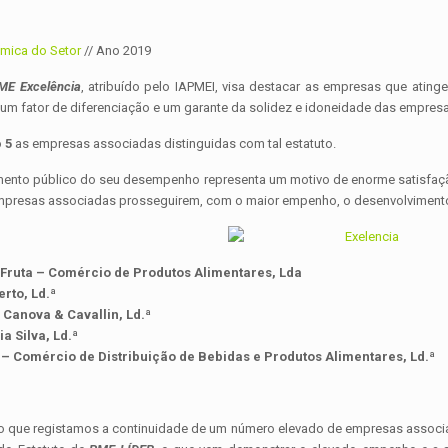
mica do Setor
//
Ano 2019
ME Excelência
, atribuído pelo IAPMEI, visa destacar as empresas que ati
 um fator de diferenciação e um garante da solidez e idoneidade das empresa
o
5
as empresas associadas distinguidas com tal estatuto.
ento público do seu desempenho representa um motivo de enorme satisfação 
presas associadas prosseguirem, com o maior empenho, o desenvolvimento 
Fruta – Comércio de Produtos Alimentares, Lda
rto, Ld.ª
 Canova & Cavallin, Ld.ª
a Silva, Ld.ª
I – Comércio de Distribuição de Bebidas e Produtos Alimentares, Ld.ª
 que registamos a continuidade de um número elevado de empresas associa