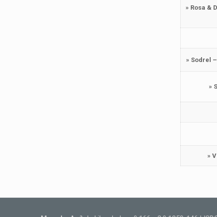
» Rosa & 
» Sodrel 
» 
» 