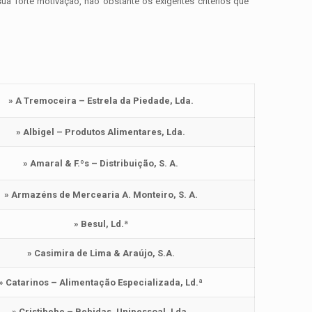
a forte motivação, não obstante os exigentes critérios que
» A Tremoceira – Estrela da Piedade, Lda.
» Albigel – Produtos Alimentares, Lda.
» Amaral & F.ºs – Distribuição, S. A.
» Armazéns de Mercearia A. Monteiro, S. A.
» Besul, Ld.ª
» Casimira de Lima & Araújo, S.A.
» Catarinos – Alimentação Especializada, Ld.ª
» Cristibebe – Bebidas, Unipessoal, Lda.