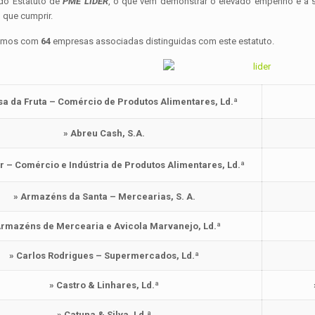
 do Estatuto de
PME LÍDER
, o que vem demonstrar o elevado empenho e a su
 que cumprir.
tamos com
64
empresas associadas distinguidas com este estatuto.
sa da Fruta – Comércio de Produtos Alimentares, Ld.ª
» Abreu Cash, S.A.
r – Comércio e Indústria de Produtos Alimentares, Ld.ª
» Armazéns da Santa – Mercearias, S. A.
Armazéns de Mercearia e Avicola Marvanejo, Ld.ª
» Carlos Rodrigues – Supermercados, Ld.ª
» Castro & Linhares, Ld.ª
» Catuna & Silva, Ld.ª