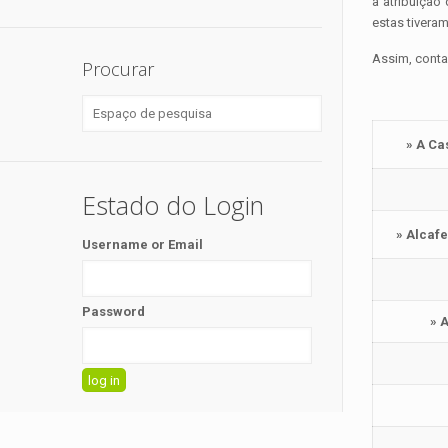
a atribuição
estas tiveram
Assim, con
Procurar
» A Ca
Estado do Login
» Alcafe
Username or Email
Password
» 