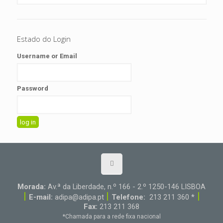
Estado do Login
Username or Email
Password
Morada:
Av.ª da Liberdade, n.º 166 - 2.º 1250-146 LISBOA
|
|
|
E-mail:
adipa@adipa.pt
Telefone:
213 211 360 *
Fax:
213 211 368
*Chamada para a rede fixa nacional