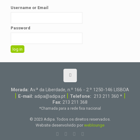
Username or Email
Password
Morada:
Av.ª da Liberdade, n.º 166 - 2.º 1250-146 LISBOA
|
|
|
E-mail:
adipa@adipa.pt
Telefone:
213 211 360 *
Fax:
213 211 368
*Chamada para a rede fixa nacional
© 2023 Adipa. Todos os direitos reservados.
Website desenvolvido por
weblounge