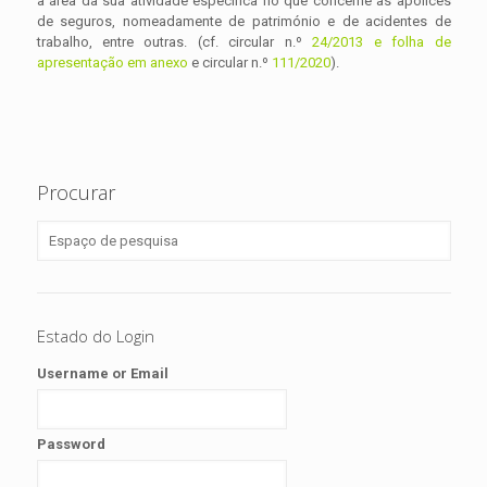
à área da sua atividade específica no que concerne às apólices
de seguros, nomeadamente de património e de acidentes de
trabalho, entre outras. (cf. circular n.º
24/2013 e folha de
apresentação em anexo
e circular n.º
111/2020
).
Procurar
Estado do Login
Username or Email
Password