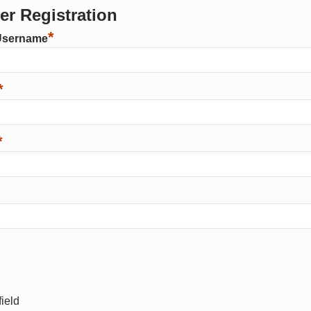
r Registration
*
Username
*
*
ield